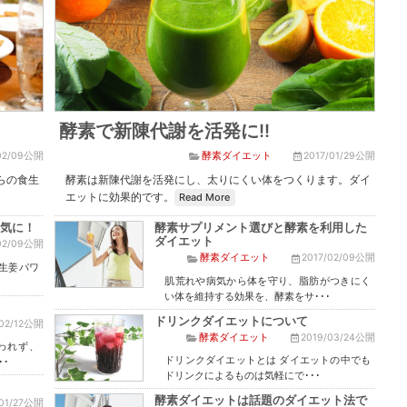
酵素で新陳代謝を活発に!!
/02/09公開
酵素ダイエット
2017/01/29公開
らの食生
酵素は新陳代謝を活発にし、太りにくい体をつくります。ダイ
エットに効果的です。
Read More
気に！
酵素サプリメント選びと酵素を利用した
ダイエット
/02/09公開
酵素ダイエット
2017/02/09公開
生姜パワ
肌荒れや病気から体を守り、脂肪がつきにく
い体を維持する効果を、酵素をサ･･･
ドリンクダイエットについて
/02/12公開
酵素ダイエット
2019/03/24公開
われず、
ドリンクダイエットとは ダイエットの中でも
･
ドリンクによるものは気軽にで･･･
酵素ダイエットは話題のダイエット法で
/01/27公開