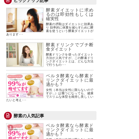
ピックアップ記事
酵素ダイエットに求め
るのは即効性もしくは
確実性
酵素の摂取はダイエットに効果あ
り 効率的に体重を減らすために酵
素を使うという酵素ダイエットが
あります･･･
酵素ドリンクでプチ断
食ダイエット
酵素ドリンクを使ったダイエット
方法が人気ですが、この酵素ドリ
ンクダイエットとは、どんな方法
で行うもの･･･
ベルタ酵素なら酵素ド
リンクダイエットに最
適かも？
女性（本当は女性に限らないので
すが…）は幾つになっても、健康
でスリムな体型を維持し美しくい
たいと考え･･･
酵素の人気記事
ベルタ酵素なら酵素ド
1
リンクダイエットに最
適かも？