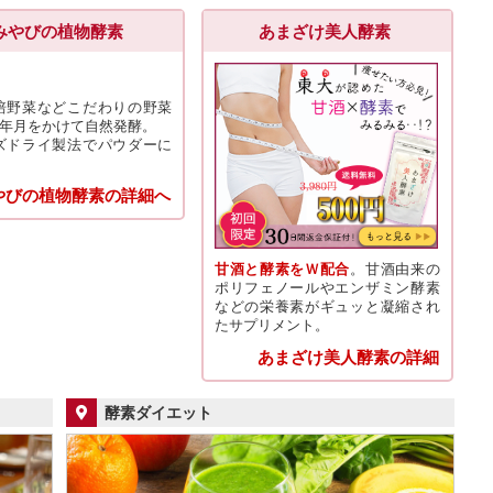
みやびの植物酵素
あまざけ美人酵素
培野菜などこだわりの野菜
の年月をかけて自然発酵。
ズドライ製法でパウダーに
やびの植物酵素の詳細へ
甘酒と酵素をＷ配合
。甘酒由来の
ポリフェノールやエンザミン酵素
などの栄養素がギュッと凝縮され
たサプリメント。
あまざけ美人酵素の詳細
酵素ダイエット