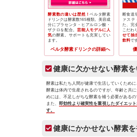
酵素数の違いは歴然！
ベルタ酵素
断食道
ドリンクは酵素数165種類。美容成
ァステ
分にプラセンタ・ヒアルロン酸・
た、完
ザクロを配合。
芸能人モデルに人
こだわ
気
の酵素。サポートも充実してい
せて抽
ます。
飲料
で
ベルタ酵素ドリンクの詳細へ
健康に欠かせない酵素を
酵素は私たち人間が健康で生活していくために
酵素は体内で生産されるのですが、年齢と共に
めには、不足しがちな酵素を補う必要があるの
また、
即効性より確実性を重視したダイエット
す。
健康にかかせない酵素を