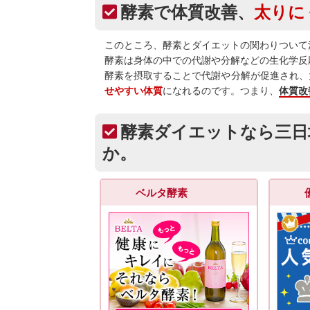
酵素で体質改善、
太りに
このところ、酵素とダイエットの関わりついて
酵素は身体の中での代謝や分解などの生化学反
酵素を摂取することで代謝や分解が促進され、
せやすい体質
になれるのです。つまり、
体質改
酵素ダイエットなら三日
か。
ベルタ酵素