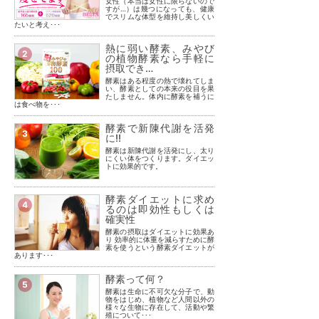
女性（本当は女性に限らないので
すが…）は幾つになっても、健康
でスリムな体型を維持し美しくい
たいと考え･･･
熱に弱い酵素、みやび
2
の植物酵素なら手軽に
摂取でき…
酵素はある程度の熱で壊れてしま
い、酵素としての本来の役目を果
たしません。体内に酵素を補うに
は食べ物を･･･
酵素で新陳代謝を活発
3
に!!
酵素は新陳代謝を活発にし、太り
にくい体をつくります。ダイエッ
トに効果的です。
酵素ダイエットに求め
4
るのは即効性もしくは
確実性
酵素の摂取はダイエットに効果あ
り 効率的に体重を減らすために酵
素を使うという酵素ダイエットが
あります･･･
酵素って何？
5
酵素は生命に不可欠な分子で、動
物をはじめ、植物など人間以外の
様々な生物に存在して、活動や繁
殖について･･･