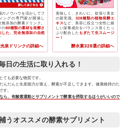
場のノウハウを活かしてフ
美味しく、きれいに、欲張り美女
ィングの専門家が開発し
の新常識。
328種類の植物発酵エ
全無添加の酵素ドリンク。
キス
など、美容に役立つ女性に嬉
りの
60種類の素材を発酵さ
しい栄養成分をバランス良くたっ
出した、完全無添加の自然
ぷり配合した
もぎたて生スムージ
す
ー！
優光泉ドリンクの詳細へ
酵水素328選の詳細へ
毎日の生活に取り入れる！
とても必要な物質です。
だんだんと生産能力が衰え、酵素が不足してきます。健康維持のた
です。
なら、有酸素運動とサプリメントで酵素を摂取するほうがいいので
補うオススメの酵素サプリメント