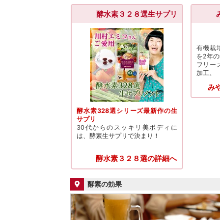
酵水素３２８選生サプリ
有機栽
を2年
フリー
加工。
み
酵水素328選シリーズ最新作の生
サプリ
30代からのスッキリ美ボディに
は、酵素生サプリで決まり！
酵水素３２８選の詳細へ
酵素の効果