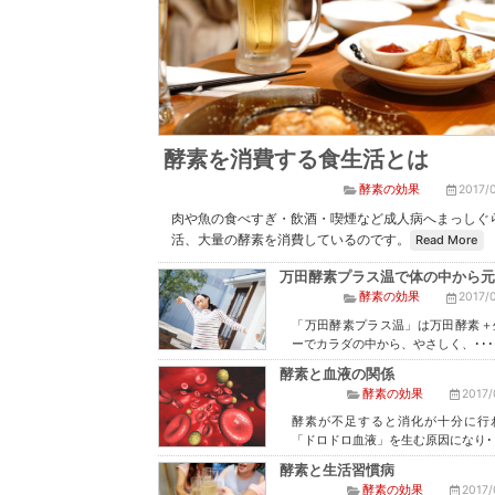
酵素を消費する食生活とは
酵素の効果
2017
肉や魚の食べすぎ・飲酒・喫煙など成人病へまっしぐ
活、大量の酵素を消費しているのです。
Read More
万田酵素プラス温で体の中から元
酵素の効果
2017
「万田酵素プラス温」は万田酵素＋
ーでカラダの中から、やさしく、･･･
酵素と血液の関係
酵素の効果
2017
酵素が不足すると消化が十分に行
「ドロドロ血液」を生む原因になり･･
酵素と生活習慣病
酵素の効果
2017