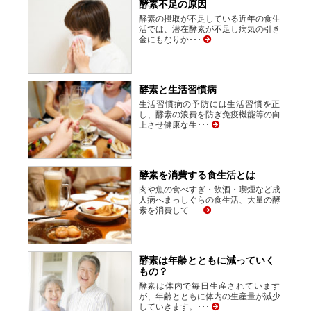
酵素不足の原因
酵素の摂取が不足している近年の食生
活では、潜在酵素が不足し病気の引き
金にもなりか･･･
酵素と生活習慣病
生活習慣病の予防には生活習慣を正
し、酵素の浪費を防ぎ免疫機能等の向
上させ健康な生･･･
酵素を消費する食生活とは
肉や魚の食べすぎ・飲酒・喫煙など成
人病へまっしぐらの食生活、大量の酵
素を消費して･･･
酵素は年齢とともに減っていく
もの？
酵素は体内で毎日生産されています
が、年齢とともに体内の生産量が減少
していきます。･･･