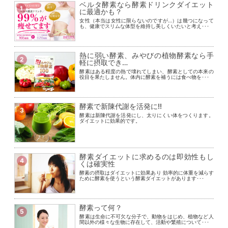
ベルタ酵素なら酵素ドリンクダイエット
1
に最適かも？
女性（本当は女性に限らないのですが…）は幾つになって
も、健康でスリムな体型を維持し美しくいたいと考え･･･
熱に弱い酵素、みやびの植物酵素なら手
2
軽に摂取でき…
酵素はある程度の熱で壊れてしまい、酵素としての本来の
役目を果たしません。体内に酵素を補うには食べ物を･･･
酵素で新陳代謝を活発に!!
3
酵素は新陳代謝を活発にし、太りにくい体をつくります。
ダイエットに効果的です。
酵素ダイエットに求めるのは即効性もし
4
くは確実性
酵素の摂取はダイエットに効果あり 効率的に体重を減らす
ために酵素を使うという酵素ダイエットがあります･･･
酵素って何？
5
酵素は生命に不可欠な分子で、動物をはじめ、植物など人
間以外の様々な生物に存在して、活動や繁殖について･･･