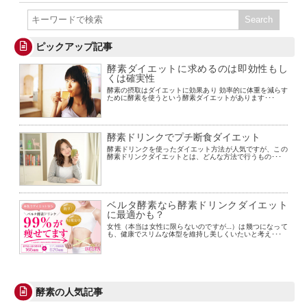
ピックアップ記事
酵素ダイエットに求めるのは即効性もし
くは確実性
酵素の摂取はダイエットに効果あり 効率的に体重を減らす
ために酵素を使うという酵素ダイエットがあります･･･
酵素ドリンクでプチ断食ダイエット
酵素ドリンクを使ったダイエット方法が人気ですが、この
酵素ドリンクダイエットとは、どんな方法で行うもの･･･
ベルタ酵素なら酵素ドリンクダイエット
に最適かも？
女性（本当は女性に限らないのですが…）は幾つになって
も、健康でスリムな体型を維持し美しくいたいと考え･･･
酵素の人気記事