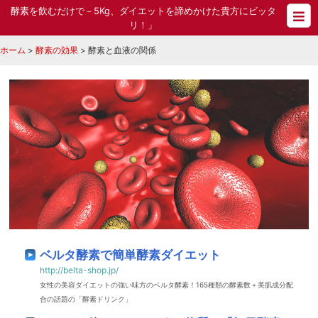
酵素を飲むだけで－5Kg、ダイエットを諦めかけた貴方にビッタ
リ！」
ホーム
>
酵素の効果
>
酵素と血液の関係
ベルタ酵素で簡単酵素ダイエット
http://belta-shop.jp/
女性の美容ダイエットの強い味方のベルタ酵素！165種類の酵素数＋美肌成分配
合の話題の「酵素ドリンク」